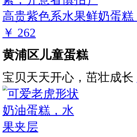
高贵紫色系水果鲜奶蛋糕 
￥ 262
黄浦区儿童蛋糕
宝贝天天开心，茁壮成长