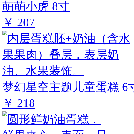
萌萌小虎 8寸
￥ 207
梦幻星空主题儿童蛋糕 6
￥ 218