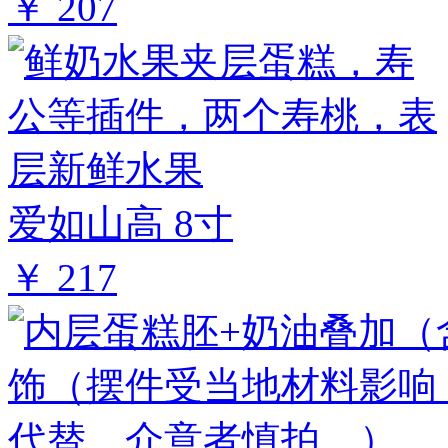
￥ 207
爱如山高 8寸
￥ 217