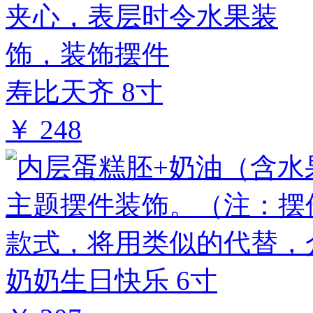
寿比天齐 8寸
￥ 248
奶奶生日快乐 6寸