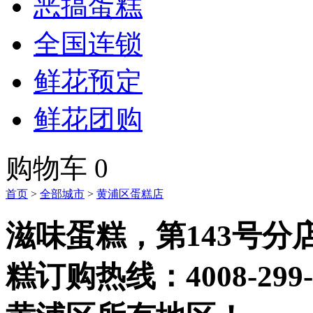
恶搞蛋糕
全国连锁
鲜花预定
鲜花团购
购物车
0
首页
>
全部城市
>
黄浦区蛋糕店
滋味蛋糕，第143号分
糕订购热线：
4008-299