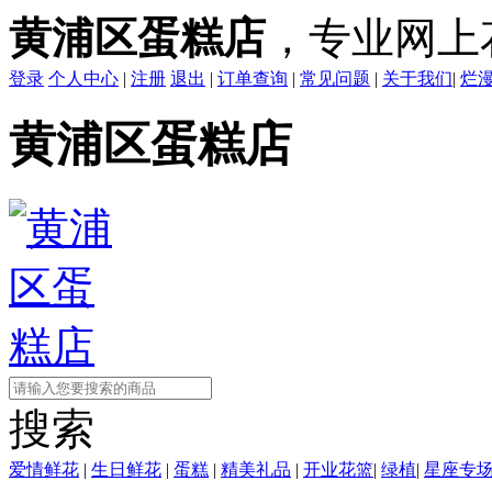
黄浦区蛋糕店
，专业网上
登录
个人中心
|
注册
退出
|
订单查询
|
常见问题
|
关于我们
|
烂
黄浦区蛋糕店
搜索
爱情鲜花
|
生日鲜花
|
蛋糕
|
精美礼品
|
开业花篮
|
绿植
|
星座专