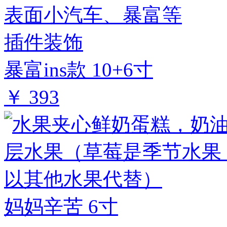
暴富ins款 10+6寸
￥ 393
妈妈辛苦 6寸