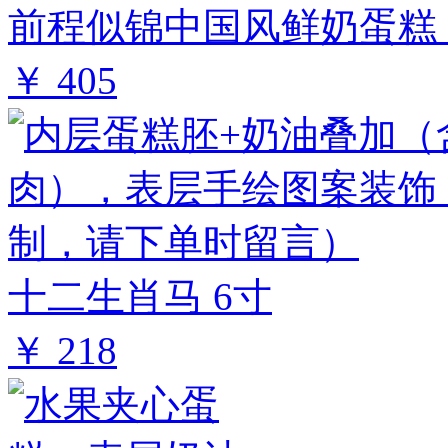
前程似锦中国风鲜奶蛋糕 
￥ 405
十二生肖马 6寸
￥ 218