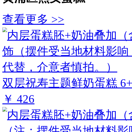
查看更多 >>
双层祝寿主题鲜奶蛋糕 6+
￥ 426