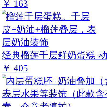
￥ 163
经典榴莲千层鲜奶蛋糕-动
￥ 405