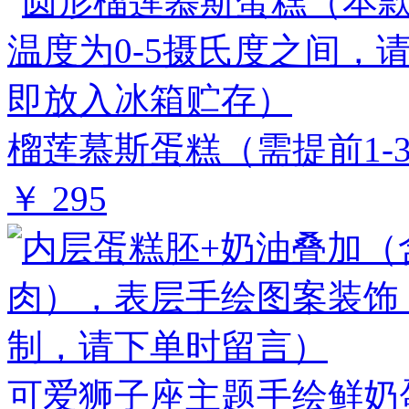
榴莲慕斯蛋糕（需提前1-3
￥ 295
可爱狮子座主题手绘鲜奶蛋