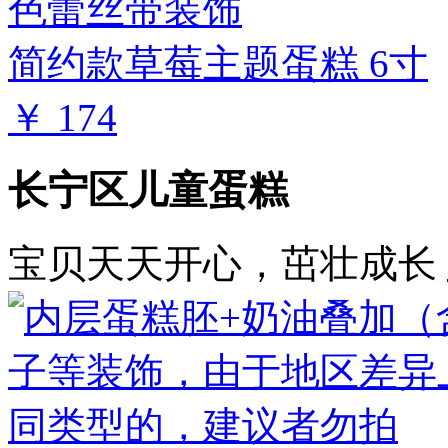
简约款草莓主题蛋糕 6寸
￥ 174
长宁区儿童蛋糕
宝贝天天开心，茁壮成长