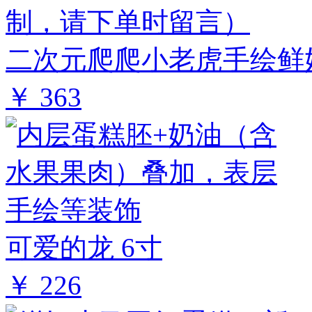
二次元爬爬小老虎手绘鲜奶
￥ 363
可爱的龙 6寸
￥ 226