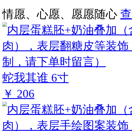
情愿、心愿、愿愿随心
查
蛇我其谁 6寸
￥ 206