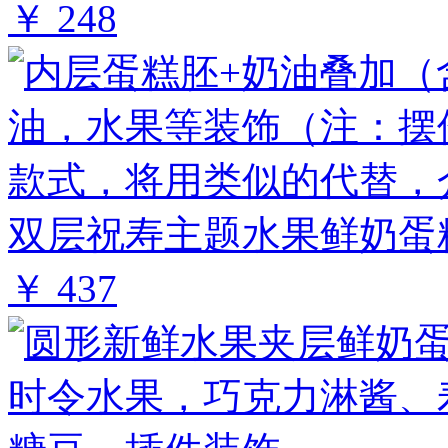
￥ 248
双层祝寿主题水果鲜奶蛋糕 
￥ 437