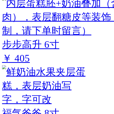
步步高升 6寸
￥ 405
福气爸爸 8寸