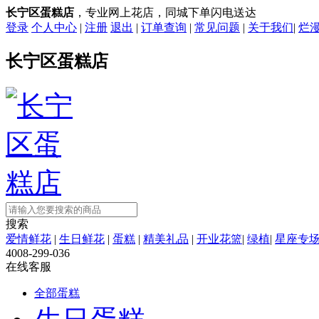
长宁区蛋糕店
，专业网上花店，同城下单闪电送达
登录
个人中心
|
注册
退出
|
订单查询
|
常见问题
|
关于我们
|
烂
长宁区蛋糕店
搜索
爱情鲜花
|
生日鲜花
|
蛋糕
|
精美礼品
|
开业花篮
|
绿植
|
星座专
4008-299-036
在线客服
全部蛋糕