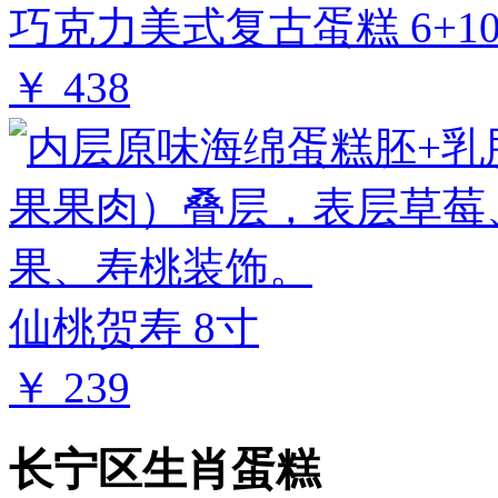
巧克力美式复古蛋糕 6+1
￥ 438
仙桃贺寿 8寸
￥ 239
长宁区生肖蛋糕