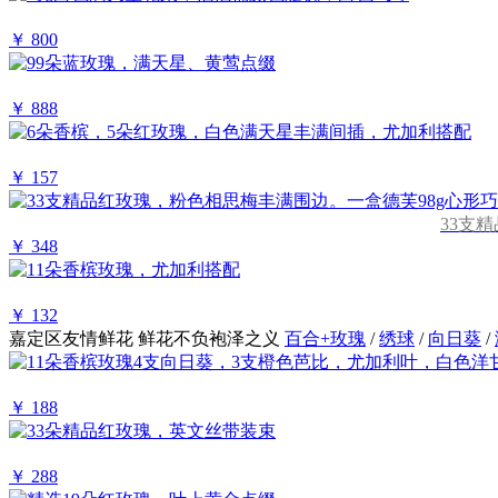
￥ 800
￥ 888
￥ 157
33支
￥ 348
￥ 132
嘉定区友情鲜花
鲜花不负袍泽之义
百合+玫瑰
/
绣球
/
向日葵
/
￥ 188
￥ 288