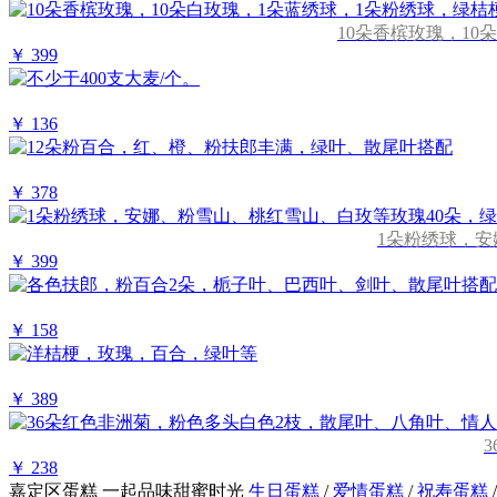
10朵香槟玫瑰，1
￥ 399
￥ 136
￥ 378
1朵粉绣球，
￥ 399
￥ 158
￥ 389
￥ 238
嘉定区蛋糕
一起品味甜蜜时光
生日蛋糕
/
爱情蛋糕
/
祝寿蛋糕