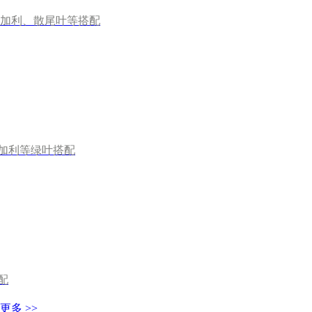
尤加利、散尾叶等搭配
加利等绿叶搭配
配
更多 >>