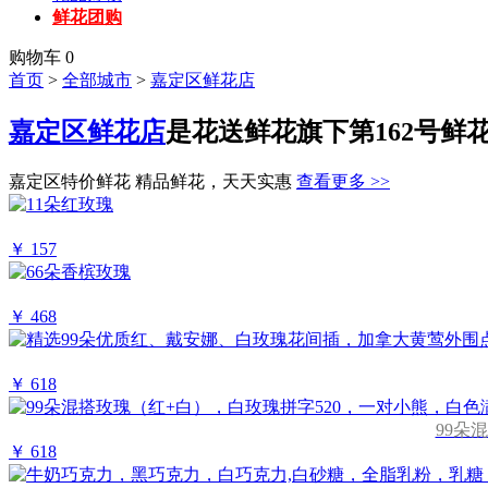
鲜花团购
购物车
0
首页
>
全部城市
>
嘉定区鲜花店
嘉定区鲜花店
是花送鲜花旗下第162号鲜
嘉定区特价鲜花
精品鲜花，天天实惠
查看更多 >>
￥ 157
￥ 468
￥ 618
99朵
￥ 618