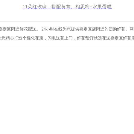
11朵红玫瑰，搭配黄莺、相思梅+水果蛋糕
嘉定区附近鲜花配送。 24小时在线为您提供嘉定区店附近的团购鲜花、
为您精心打造个性化花束，闪电送花上门，鲜花预订就选花送嘉定区鲜花