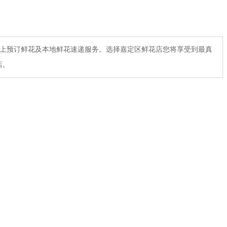
网上预订鲜花及本地鲜花速递服务。选择嘉定区鲜花店您将享受到最真
店。