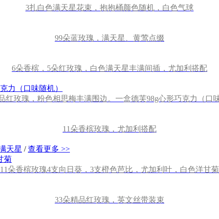
3扎白色满天星花束，抱抱桶颜色随机，白色气球
99朵蓝玫瑰，满天星、黄莺点缀
6朵香槟，5朵红玫瑰，白色满天星丰满间插，尤加利搭配
精品红玫瑰，粉色相思梅丰满围边。一盒德芙98g心形巧克力（口
11朵香槟玫瑰，尤加利搭配
满天星
/
查看更多 >>
11朵香槟玫瑰4支向日葵，3支橙色芭比，尤加利叶，白色洋甘菊
33朵精品红玫瑰，英文丝带装束