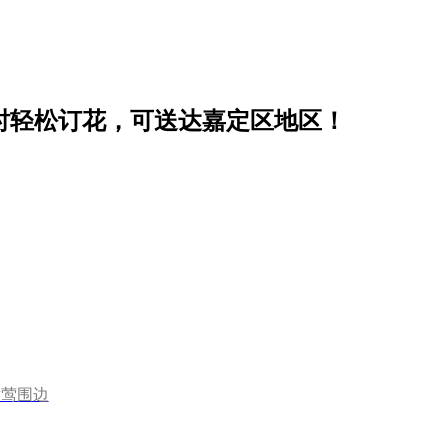
小时轻松订花，可送达嘉定区地区！
黄莺围边