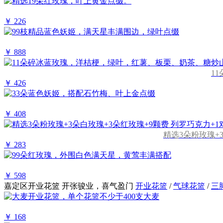
￥ 226
￥ 888
1
￥ 426
￥ 408
精选3朵粉玫瑰+
￥ 283
￥ 598
嘉定区开业花篮
开张骏业，喜气盈门
开业花篮
/
气球花篮
/
三
￥ 168