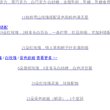
克力，黑巧克力，白巧克力,白砂糖，全脂乳粉，乳糖，乳糖食
11枝粉雪山玫瑰搭配蓝色和粉色满天星
19朵红玫瑰，2枝多头白百合，一条灯带，红豆间插，尤加利搭
21朵红玫瑰，情人草和栀子叶丰满间插
瑰
/
白玫瑰
/
蓝色妖姬
查看更多 >>
6朵香槟玫瑰，6支多头白桔梗，白色洋甘菊
33朵红玫瑰花束，珍珠配饰
21朵蓝色妖姬（鲜花），1个皇冠