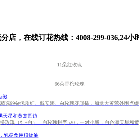
花分店，在线订花热线：
4008-299-036
,24
11朵红玫瑰
66朵香槟玫瑰
精选99朵优质红、戴安娜、白玫瑰花间插，加拿大黄莺外围点缀
混搭玫瑰（红+白），白玫瑰拼字520，一对小熊，白色满天星和