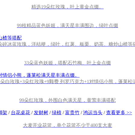
精选19朵红玫瑰，叶上黄金点缀。
99枝精品蓝色妖姬，满天星丰满围边，绿叶点缀
1朵碎冰蓝玫瑰，洋桔梗，绿叶，红薯、板栗、奶茶、糖炒山楂等
33朵蓝色妖姬，搭配石竹梅、叶上金点缀
3朵白玫瑰+3朵红玫瑰+9颗费 列罗巧克力+1对情侣小熊，蓬莱
99朵红玫瑰，外围白色满天星，黄莺丰满搭配
脚架
/
台花桌花
/
发财树
/
绿植
/
富贵竹
/
鸿运当头
/
查看更多 >>
大麦开业花篮，单个花篮不少于400支大麦