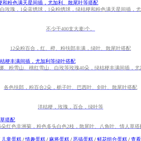
0朵白玫瑰，1朵蓝绣球，1朵粉绣球，绿桔梗和粉色满天星间插，
不少于400支大麦/个。
12朵粉百合，红、橙、粉扶郎丰满，绿叶、散尾叶搭配
安娜、粉雪山、桃红雪山、白玫等玫瑰40朵，绿桔梗丰满间插，尤
各色扶郎，粉百合2朵，栀子叶、巴西叶、剑叶、散尾叶搭配
洋桔梗，玫瑰，百合，绿叶等
36朵红色非洲菊，粉色多头白色2枝，散尾叶、八角叶、情人草搭
/
儿童蛋糕
/
情趣蛋糕
/
麻将蛋糕
/
恶搞蛋糕
/
鲜花组合蛋糕
/
查看