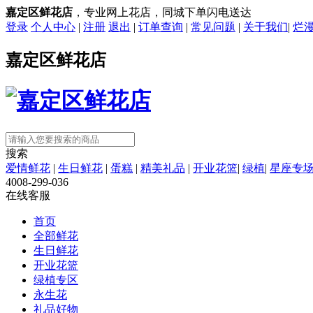
嘉定区鲜花店
，专业网上花店，同城下单闪电送达
登录
个人中心
|
注册
退出
|
订单查询
|
常见问题
|
关于我们
|
烂
嘉定区鲜花店
搜索
爱情鲜花
|
生日鲜花
|
蛋糕
|
精美礼品
|
开业花篮
|
绿植
|
星座专
4008-299-036
在线客服
首页
全部鲜花
生日鲜花
开业花篮
绿植专区
永生花
礼品好物