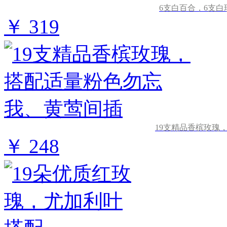
6支白百合，6支
￥ 319
19支精品香槟玫瑰
￥ 248