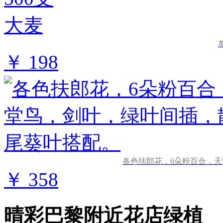
￥ 198
各色扶郎花，6朵粉百合，
￥ 358
晴彩巴黎附近花店绿植