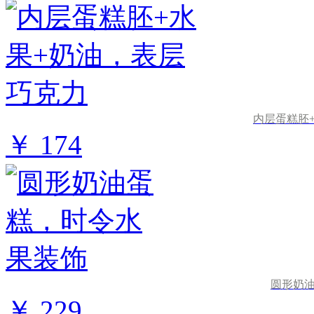
内层蛋糕胚
￥ 174
圆形奶
￥ 229