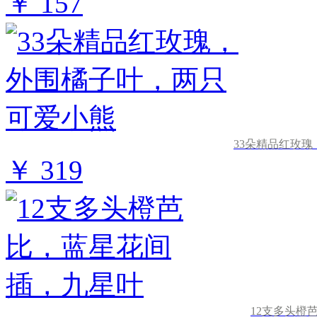
￥ 157
33朵精品红玫
￥ 319
12支多头橙