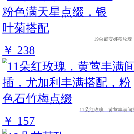
19朵戴安娜粉玫
￥ 238
11朵红玫瑰，黄莺丰满
￥ 157