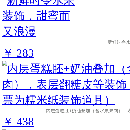
新鲜时令
￥ 283
内层蛋糕胚+奶油叠加（含水果果肉），
￥ 438