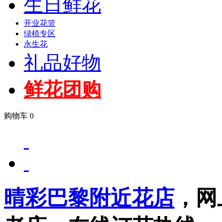
生日鲜花
开业花篮
绿植专区
永生花
礼品好物
鲜花团购
购物车
0
晴彩巴黎附近花店
，网