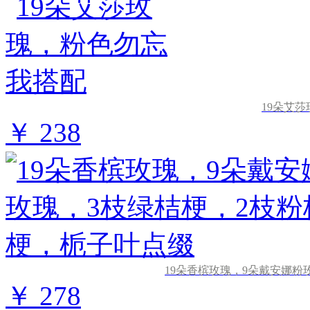
19朵艾
￥ 238
19朵香槟玫瑰，9朵戴安娜粉
￥ 278