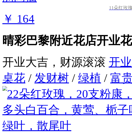
11朵红玫
￥ 164
晴彩巴黎附近花店开业花
开业大吉，财源滚滚
开业
桌花
/
发财树
/
绿植
/
富