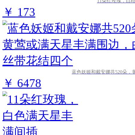
11朵红玫瑰，白
￥ 173
蓝色妖姬和戴安娜共520朵
￥ 6478