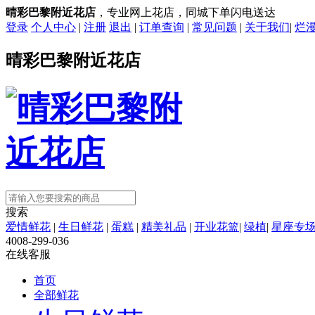
晴彩巴黎附近花店
，专业网上花店，同城下单闪电送达
登录
个人中心
|
注册
退出
|
订单查询
|
常见问题
|
关于我们
|
烂
晴彩巴黎附近花店
搜索
爱情鲜花
|
生日鲜花
|
蛋糕
|
精美礼品
|
开业花篮
|
绿植
|
星座专
4008-299-036
在线客服
首页
全部鲜花