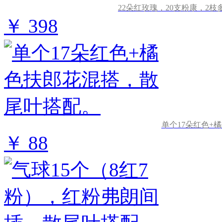
22朵红玫瑰，20支粉康，2
￥ 398
单个17朵红色+
￥ 88