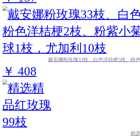
戴安娜粉玫瑰33枝、白色洋桔梗5枝、粉色
￥ 408
精选