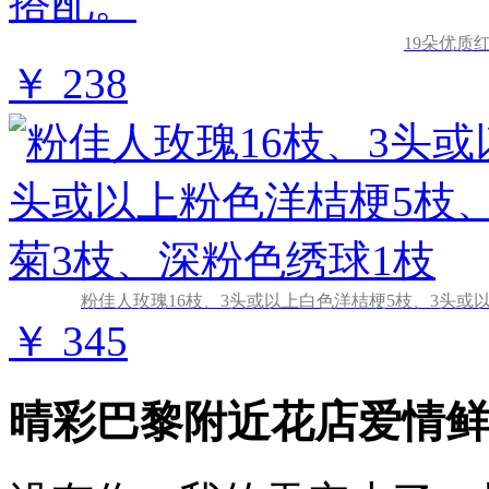
19朵优质
￥ 238
粉佳人玫瑰16枝、3头或以上白色洋桔梗5枝、3头或
￥ 345
晴彩巴黎附近花店爱情鲜