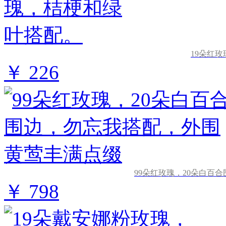
19朵红
￥ 226
99朵红玫瑰，20朵白百
￥ 798