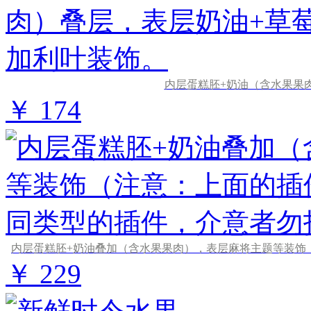
内层蛋糕胚+奶油（含水果果
￥ 174
￥ 229