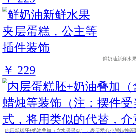
鲜奶油新鲜水
￥ 229