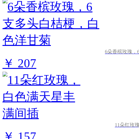
6朵香槟玫瑰，
￥ 207
11朵红玫
￥ 157