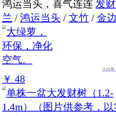
鸿运当头，喜气连连
发财
兰
/
鸿运当头
/
文竹
/
金
大绿萝
￥ 48