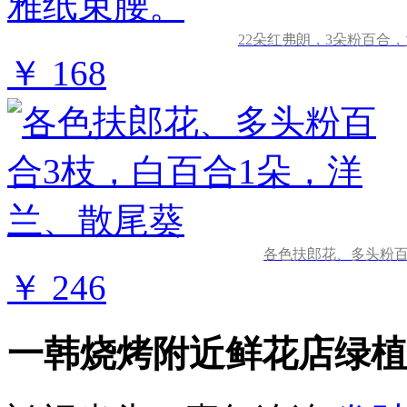
22朵红弗朗，3朵粉百合
￥ 168
各色扶郎花、多头粉百
￥ 246
一韩烧烤附近鲜花店绿植