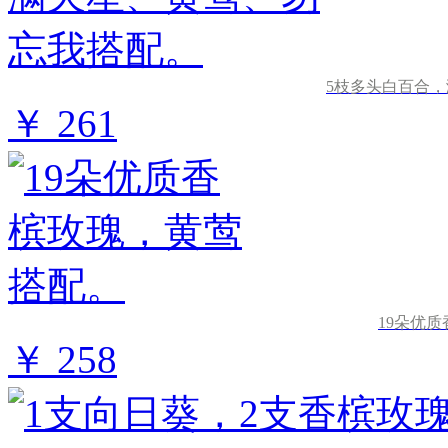
5枝多头白百合
￥ 261
19朵优
￥ 258