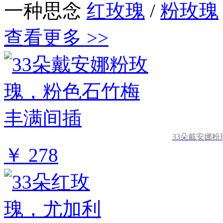
一种思念
红玫瑰
/
粉玫瑰
查看更多 >>
33朵戴安娜
￥ 278