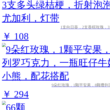
1支向日葵，2支香槟玫瑰，
￥ 108
9朵红玫瑰，1颗平安果，8颗费
￥ 294