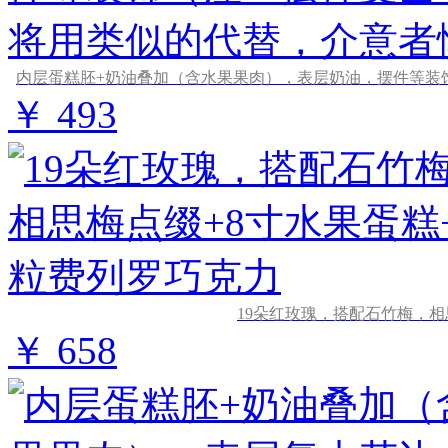
￥ 493
19朵红玫瑰，搭配石竹梅，相
￥ 658