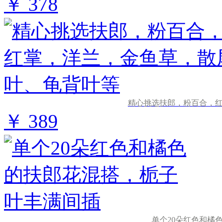
￥ 378
精心挑选扶郎，粉百合，
￥ 389
单个20朵红色和橘