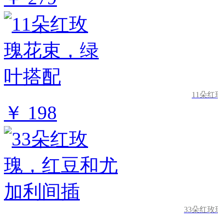
11朵
￥ 198
33朵红