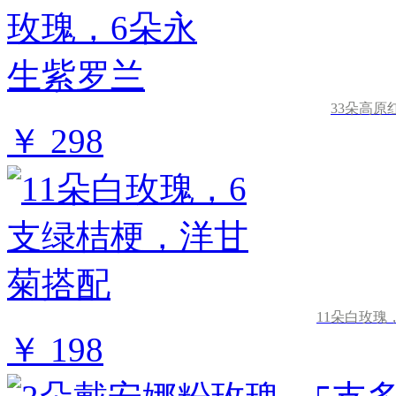
33朵高原
￥ 298
11朵白玫瑰
￥ 198