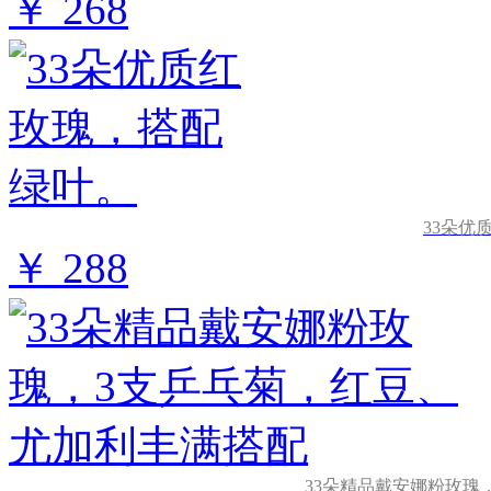
￥ 268
33朵优
￥ 288
33朵精品戴安娜粉玫瑰