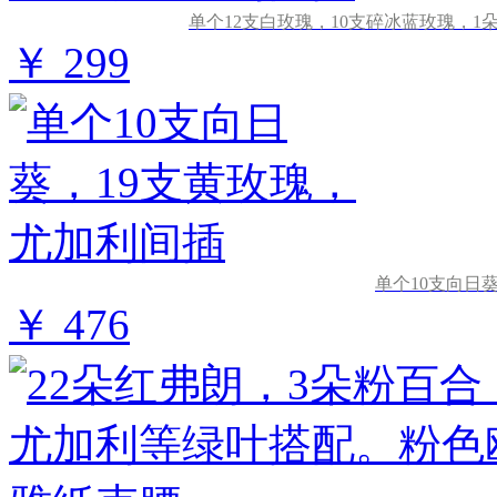
单个12支白玫瑰，10支碎冰蓝玫瑰，
￥ 299
单个10支向日
￥ 476