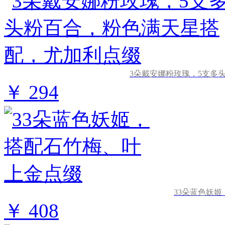
3朵戴安娜粉玫瑰，5支多
￥ 294
33朵蓝色妖
￥ 408