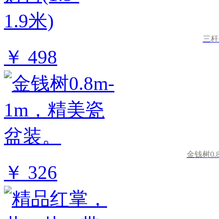
三杆发
￥ 498
金钱树0.
￥ 326