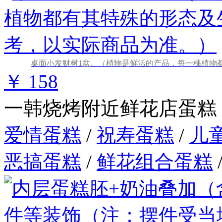
桌面小发财树1盆。（植物是鲜活的产品，每一棵植物
￥ 158
一韩烧烤附近鲜花店蛋糕
爱情蛋糕
/
祝寿蛋糕
/
儿
恶搞蛋糕
/
鲜花组合蛋糕