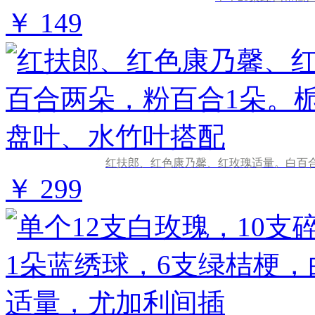
￥ 149
红扶郎、红色康乃馨、红玫瑰适量。白百
￥ 299