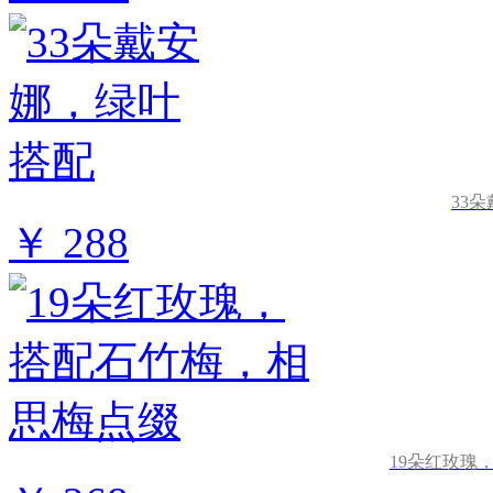
33
￥ 288
19朵红玫瑰