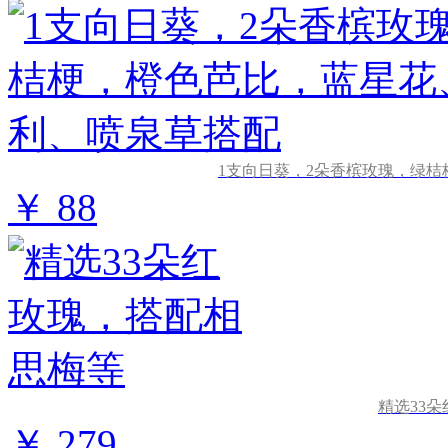
1支向日葵，2朵香槟玫瑰，绿
￥ 88
精选33
￥ 279