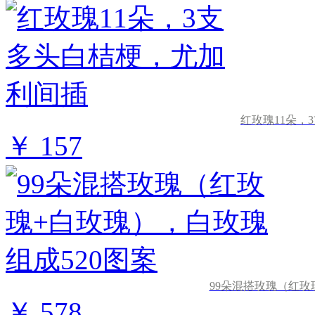
红玫瑰11朵，
￥ 157
99朵混搭玫瑰（红玫
￥ 578