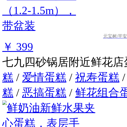
元宝树/平安树
￥ 399
七九四砂锅居附近鲜花店
糕
/
爱情蛋糕
/
祝寿蛋糕
糕
/
恶搞蛋糕
/
鲜花组合