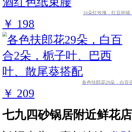
16朵红玫瑰，红豆间
￥ 198
各色扶郎花29朵，白百
￥ 209
七九四砂锅居附近鲜花店