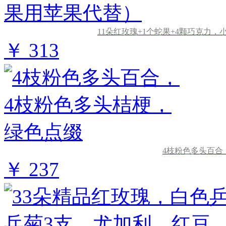
11朵红玫瑰+1个蛇果+4颗巧克力
￥ 313
4枝粉色多头百合
￥ 237