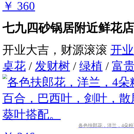
￥ 360
七九四砂锅居附近鲜花店
开业大吉，财源滚滚
开业
桌花
/
发财树
/
绿植
/
富
各色扶郎花，洋兰，4朵