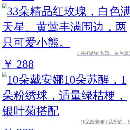
33朵精品红玫瑰，白色
￥ 288
10朵戴安娜10朵苏醒