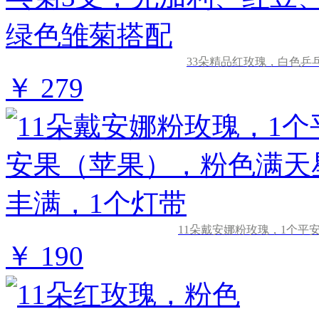
33朵精品红玫瑰，白色乒
￥ 279
11朵戴安娜粉玫瑰，1个平
￥ 190