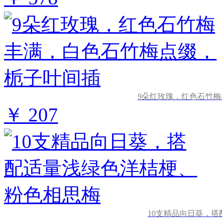
9朵红玫瑰，红色石竹
￥ 207
10支精品向日葵，