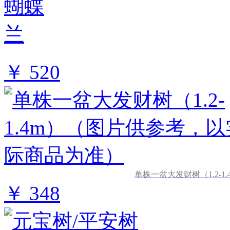
￥ 520
单株一盆大发财树（1.2-
￥ 348