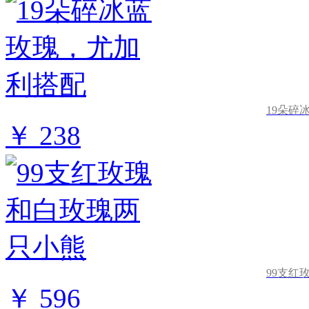
19朵碎
￥ 238
99支红
￥ 596