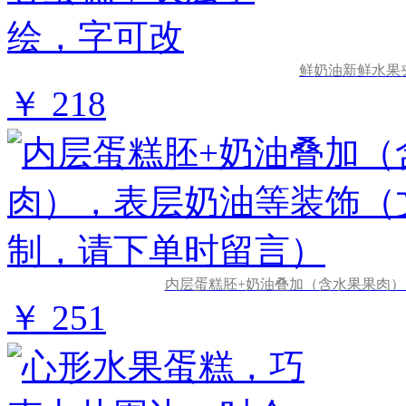
鲜奶油新鲜水果
￥ 218
内层蛋糕胚+奶油叠加（含水果果肉
￥ 251