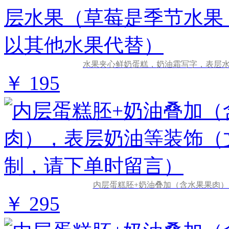
水果夹心鲜奶蛋糕，奶油霜写字，表层
￥ 195
内层蛋糕胚+奶油叠加（含水果果肉
￥ 295