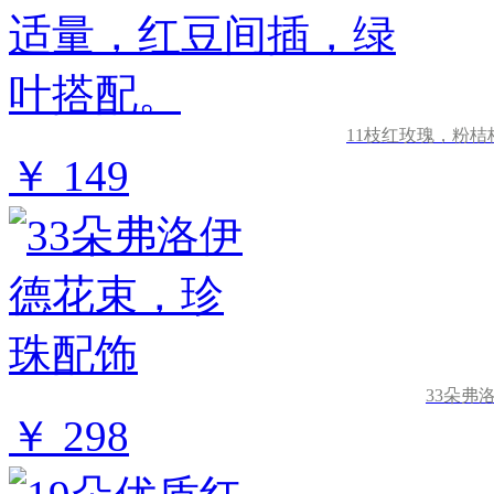
11枝红玫瑰，粉
￥ 149
33朵弗
￥ 298