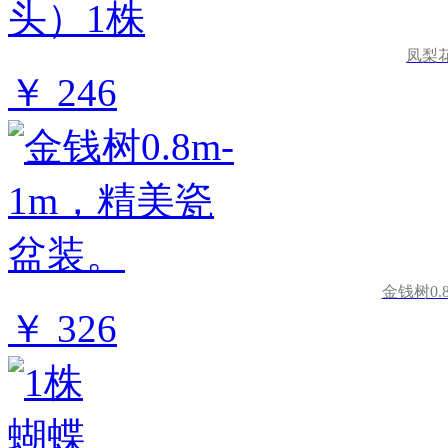
凤梨
￥ 246
金钱树0.
￥ 326