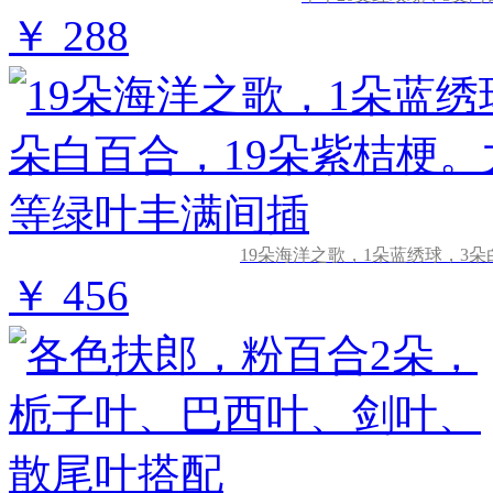
￥ 288
19朵海洋之歌，1朵蓝绣球，3
￥ 456