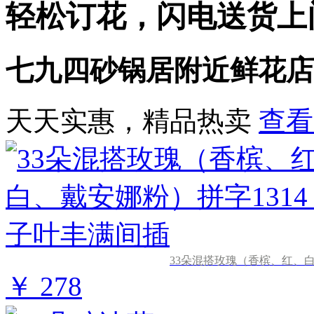
轻松订花，闪电送货上
七九四砂锅居附近鲜花店
天天实惠，精品热卖
查看
33朵混搭玫瑰（香槟、红、白
￥ 278