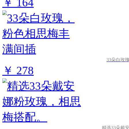
￥ 164
33朵白玫
￥ 278
精选33朵戴