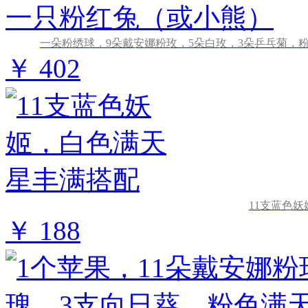
一朵粉绣球，9朵戴安娜粉玫，5朵白玫，3朵乒乓菊，
￥ 402
11支蓝色
￥ 188