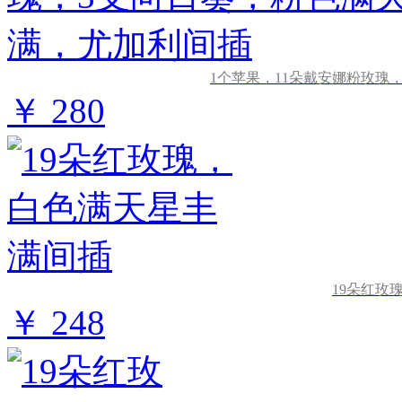
1个苹果，11朵戴安娜粉玫瑰
￥ 280
19朵红玫
￥ 248