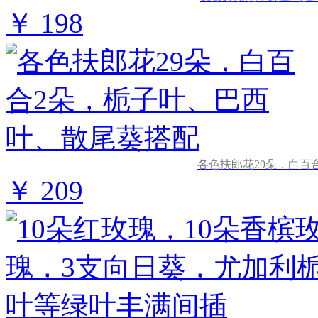
￥ 198
各色扶郎花29朵，白百
￥ 209