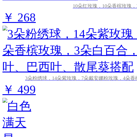
10朵红玫瑰，10朵香槟玫瑰
￥ 268
3朵粉绣球，14朵紫玫瑰，7朵戴安娜粉玫瑰，4朵
￥ 499