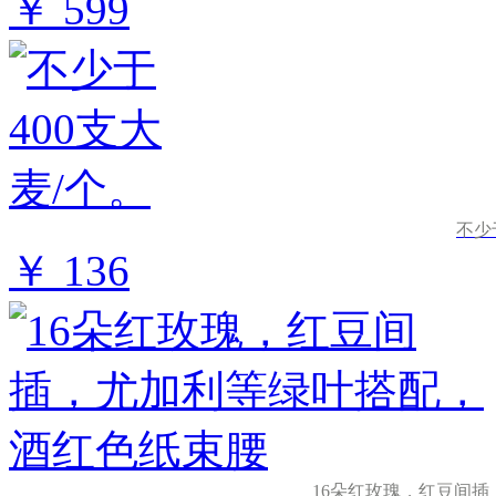
￥ 599
不少
￥ 136
16朵红玫瑰，红豆间