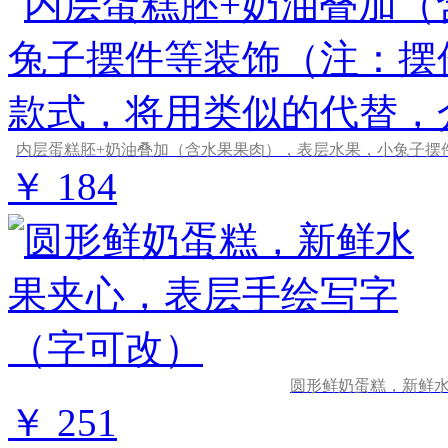
￥ 184
圆形鲜奶蛋糕，新鲜
￥ 251