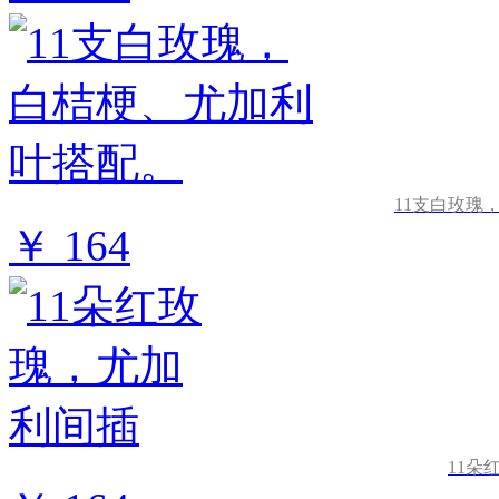
11支白玫瑰
￥ 164
11朵