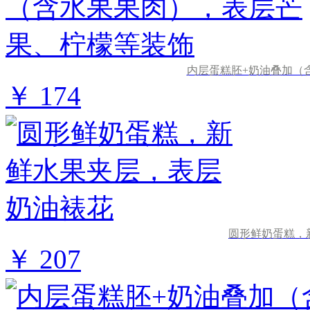
内层蛋糕胚+奶油叠加（
￥ 174
圆形鲜奶蛋糕，
￥ 207