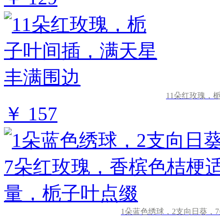
11朵红玫瑰，
￥ 157
1朵蓝色绣球，2支向日葵，