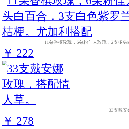
11朵香槟玫瑰，6朵粉佳人玫瑰，2支多
￥ 222
33支戴
￥ 278