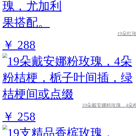
19朵红
￥ 288
19朵戴安娜粉玫瑰，4
￥ 258