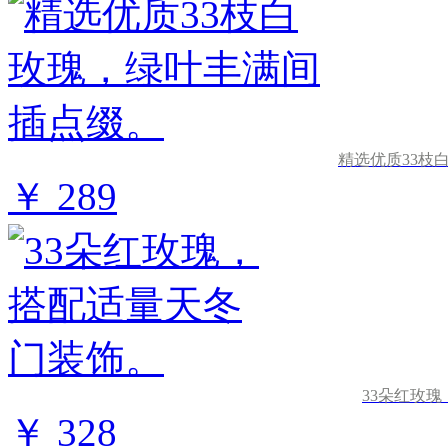
精选优质33枝
￥ 289
33朵红玫
￥ 328