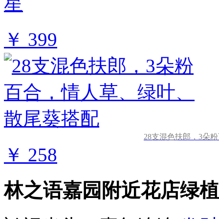
￥ 399
28支混色扶郎，3朵
￥ 258
林之语嘉园附近花店绿植