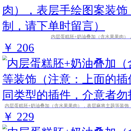
内层蛋糕胚+奶油叠加（含水果果肉）
￥ 206
￥ 229