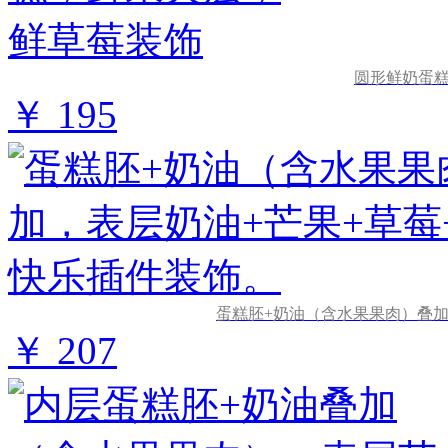
圆形鲜奶蛋
￥ 195
蛋糕胚+奶油（含水果果肉）叠加
￥ 207