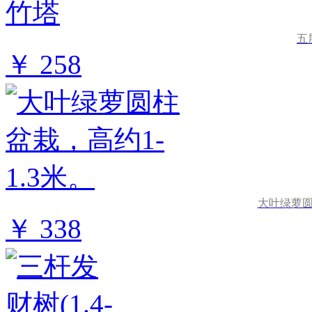
五
￥ 258
大叶绿萝圆
￥ 338