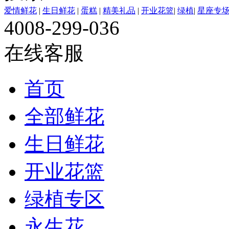
爱情鲜花
|
生日鲜花
|
蛋糕
|
精美礼品
|
开业花篮
|
绿植
|
星座专
4008-299-036
在线客服
首页
全部鲜花
生日鲜花
开业花篮
绿植专区
永生花