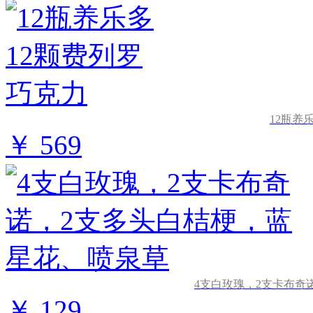
12瓶养
￥ 569
4支白玫瑰，2支卡布奇
￥ 129