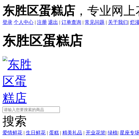
东胜区蛋糕店
，专业网上
登录
个人中心
|
注册
退出
|
订单查询
|
常见问题
|
关于我们
|
烂
东胜区蛋糕店
搜索
爱情鲜花
|
生日鲜花
|
蛋糕
|
精美礼品
|
开业花篮
|
绿植
|
星座专