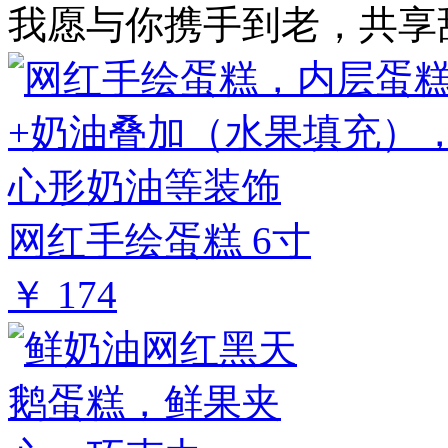
我愿与你携手到老，共享
网红手绘蛋糕 6寸
￥ 174