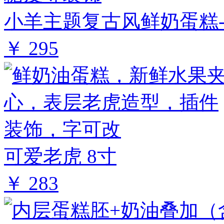
小羊主题复古风鲜奶蛋糕-
￥ 295
可爱老虎 8寸
￥ 283