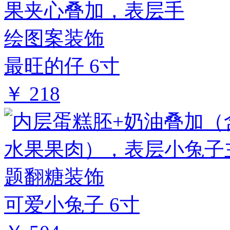
最旺的仔 6寸
￥ 218
可爱小兔子 6寸