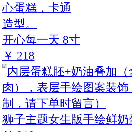
开心每一天 8寸
￥ 218
狮子主题女生版手绘鲜奶蛋