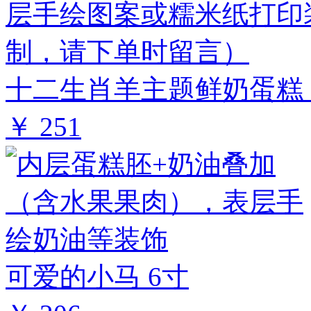
十二生肖羊主题鲜奶蛋糕 
￥ 251
可爱的小马 6寸