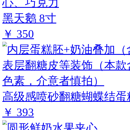
黑天鹅 8寸
￥ 350
高级感喷砂翻糖蝴蝶结蛋糕
￥ 393