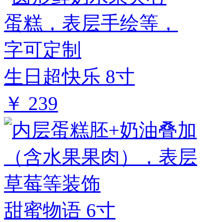
生日超快乐 8寸
￥ 239
甜蜜物语 6寸