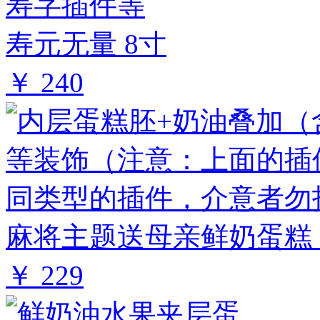
寿元无量 8寸
￥ 240
麻将主题送母亲鲜奶蛋糕 
￥ 229