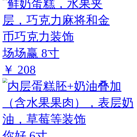
场场赢 8寸
￥ 208
你好 6寸