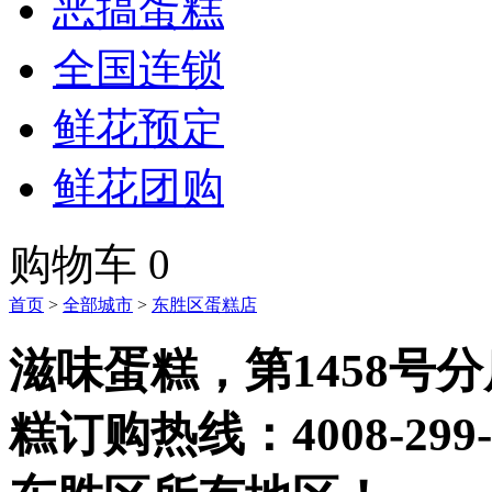
恶搞蛋糕
全国连锁
鲜花预定
鲜花团购
购物车
0
首页
>
全部城市
>
东胜区蛋糕店
滋味蛋糕，第1458号
糕订购热线：
4008-299