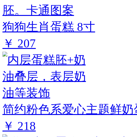
狗狗生肖蛋糕 8寸
￥ 207
简约粉色系爱心主题鲜奶蛋
￥ 218