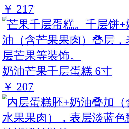
￥ 217
奶油芒果千层蛋糕 6寸
￥ 207