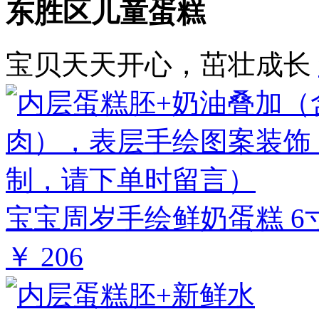
东胜区儿童蛋糕
宝贝天天开心，茁壮成长
宝宝周岁手绘鲜奶蛋糕 6
￥ 206