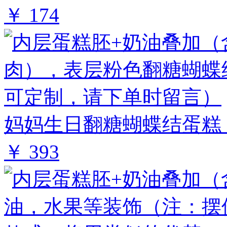
￥ 174
妈妈生日翻糖蝴蝶结蛋糕 
￥ 393