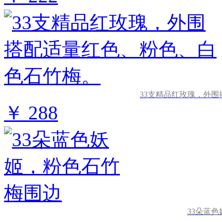
33支精品红玫瑰，外
￥ 288
33朵蓝