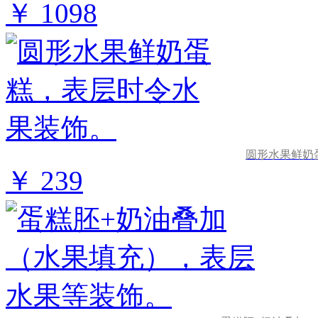
￥ 1098
圆形水果鲜奶
￥ 239