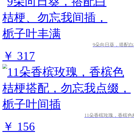
9朵向日葵，搭配
￥ 317
11朵香槟玫瑰，香槟
￥ 156