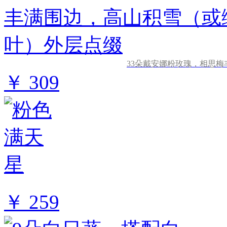
33朵戴安娜粉玫瑰，相思
￥ 309
￥ 259