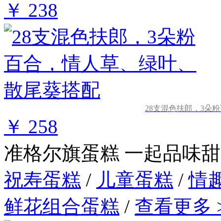
￥ 238
28支混色扶郎，3朵
￥ 258
准格尔旗蛋糕
一起品味甜
祝寿蛋糕
/
儿童蛋糕
/
情
鲜花组合蛋糕
/
查看更多 