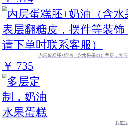
内层蛋糕胚+奶油（含水果果肉）叠层，表
￥ 735
多层