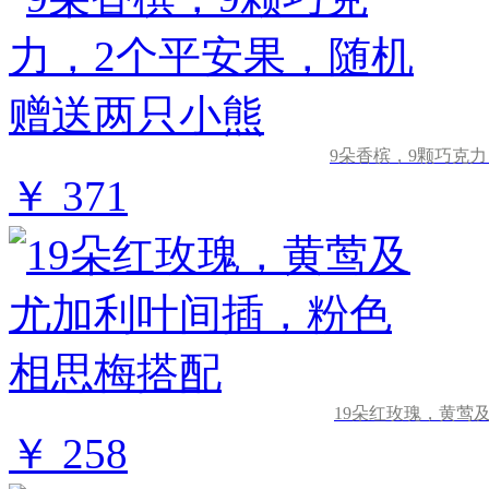
9朵香槟，9颗巧克
￥ 371
19朵红玫瑰，黄莺
￥ 258