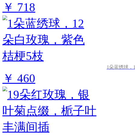
￥ 718
1朵蓝绣球，
￥ 460