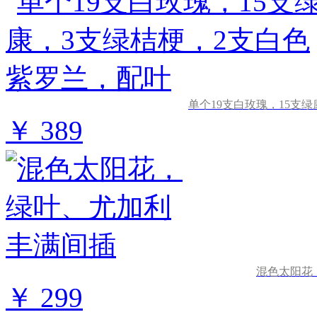
单个19支白玫瑰，15支
￥ 389
混色太阳花
￥ 299