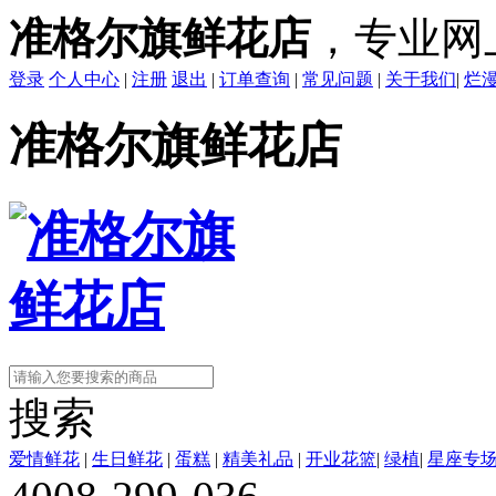
准格尔旗鲜花店
，专业网
登录
个人中心
|
注册
退出
|
订单查询
|
常见问题
|
关于我们
|
烂
准格尔旗鲜花店
搜索
爱情鲜花
|
生日鲜花
|
蛋糕
|
精美礼品
|
开业花篮
|
绿植
|
星座专