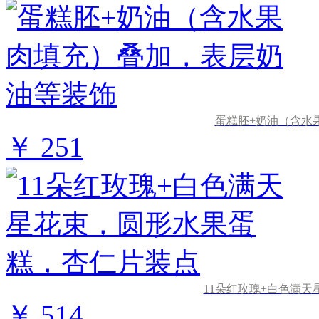
蛋糕胚+奶油（含水
￥ 251
11朵红玫瑰+白色满
￥ 514