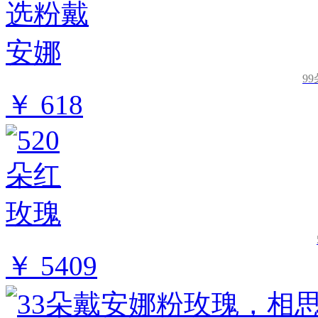
9
￥ 618
￥ 5409