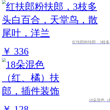
红扶郎粉扶郎，3枝
￥ 336
18朵混色
￥ 128