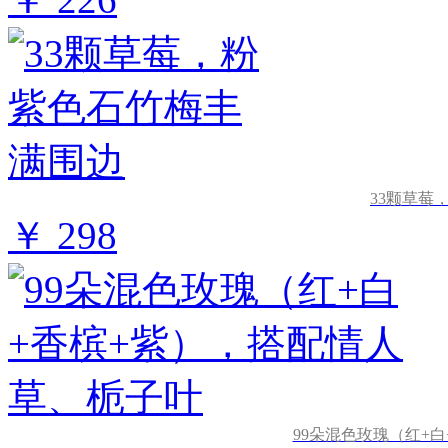
33颗草莓
￥ 298
99朵混色玫瑰（红+