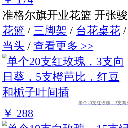
准格尔旗开业花篮
开张骏
花篮
/
三脚架
/
台花桌花
当头
/
查看更多 >>
单个20支红玫瑰，3支
￥ 288