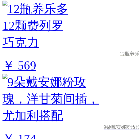
12瓶养
￥ 569
9朵戴安娜粉玫
￥ 174